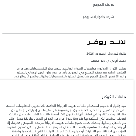
خريطة الموقع
شركة جاكوار لاند روڤر
جاكوار لاند روڨر المحدودة: 2026
مصر, أم تي أي أوتو موتيف
تعكس الأوزان المذكورة مواصفات السيارة القياسية. سوف تؤثر الإكسسوارات وغيرها من
العناصر المثبتة بعد نقطة التصنيع في الحمولة. تأكد من عدم تجاوز الوزن الإجمالي للسيارة
والحد الأقصى لأحمال المحور عند تحميل السيارة بالإكسسوارات والركاب والسوائل والوقود
والحمولة.
المعلومات والمواصفات والأسعار والألوان المذكورة على هذا الموقع قد تختلف من بلد إلى
ملفات الكوكيز
آخر، كما أنّها قد تتغير بدون إشعار مسبق. الرجاء التواصل مع وكيلنا المحلي للتأكد من توفّرها
والتحقق من الأسعار.
تود جاكوار لاند روڤر استخدام ملفات تعريف الارتباط الخاصة بك لتخزين المعلومات اللازمة
إن النقص العالمي في أشباه الموصلات يؤثر حاليًا
على جهاز الكمبيوتر الخاص بك لتحسين تجربة موقعنا وتمكيننا من إخبارك والإعلان عن
ملاحظة مهمة حول الصور والمواصفات.
في مواصفات تصميم السيارات وتوفر الخيارات وتوقيتات التصاميم. هذا ظرف ديناميكي
منتجاتنا وخدماتنا، والتي نعتقد أنها قد تكون ذات أهمية بالنسبة إليك. واحد من ملفات
للغاية، ونتيجة لذلك، قد لا تمثّل الصور المستخدَمة ضمن موقع الويب حاليًا المواصفات الحالية
تعريف الارتباط التي نستخدمها ضرورية لعدة أجزاء من الموقع للعمل بطريقة جيدة، وقد
بالكامل بالنسبة إلى الميزات والخيارات والحلية ومجموعات الألوان. يرجى استشارة وكيلك الذي
تم بالفعل إرسالها. يمكنك حذف جميع ملفات تعريف الارتباط من هذا الموقع وحظرها، إلا
سيتمكّن من تأكيد أي تقييدات حالية معك للسماح لك باتخاذ قرار مدروس
أن بعض المكونات الأساسية بالنسبة لاشتغال الموقع قد لا تعمل بشكل صحيح. لمعرفة
المزيد عن إعلاناتنا عبر الإنترنت أو حول ملفات تعريف الارتباط التي نستخدمها وكيفية
الأرقام المقدمة هي نتيجة لاختبارات المصنع الرسمية وفقاً لتشريعات الاتحاد الأوروبي. قد
حذفها، يرجى الرجوع إلى
سياسة الخصوصية
. عند الإغلاق، فإنك توافق على استخدام