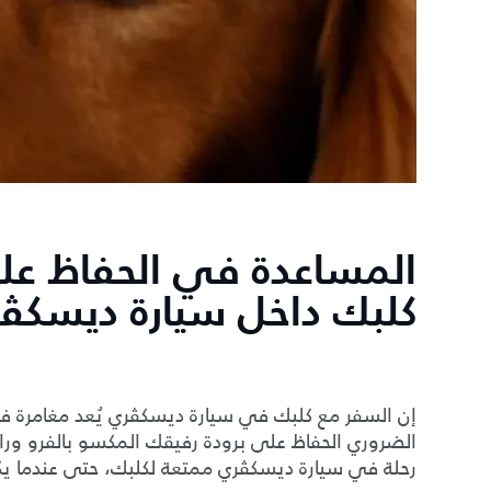
المساعدة في الحفاظ عل
كلبك داخل سيارة ديسكڤ
إن السفر مع كلبك في سيارة ديسكڤري يُعد مغامرة في 
الضروري الحفاظ على برودة رفيقك المكسو بالفرو وراح
رحلة في سيارة ديسكڤري ممتعة لكلبك، حتى عندما يك