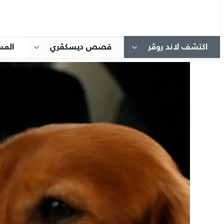
اكتشف لاند روڤر
قصص ديسكڤري
المس