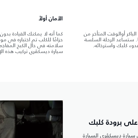
الأمان أولاً
 الباكر أوالوقت المتأخر من
كما أنه لا يمكنك القيادة بدون
. ستساعد الرحلة السلسة
حزامًا للكلب تم اختباره في م
دوء كلبك واسترخائه.
سلامته في حال الكبح المفاج
سيارة ديسكڤري تركيب هذه ال
لى برودة كلبك
سيارة ديسكڤري السيارة