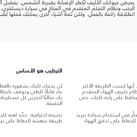
يعرض حيوانك الأليف لخطر الإصابة بضربة الشمس. بفضل ال
الرحب ونظام التحكم المتقدم في المناخ في سيارة ديسكڤري،
انطلاقة رائعة بالفعل. ولكن ثمة أشياء أخرى يمكنك فعلها لضم
الترطيب هو الأساس
ا أنها ليست الطريقة الأكثر
لن يخبرك كلبك بشعوره بالعطش،
نظام تكييف الهواء المتقدم
ماء قابلاً للطي وتوقف بانتظا
حافظ على راحة كلبك، حتى
بك مثاليًا لتخزين كل مستلزما
الخفيفة.
ِّر في استخدام سجادة تبريد
نصيحة احترافية: جمِّد لعبة كلب
 للحفاظ على تدفق الهواء
طريقة منعشة للحفاظ على برود