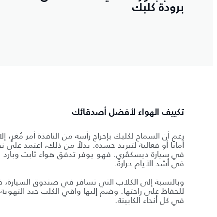
برودة كلبك
تكييف الهواء لأفضل أصدقائك
رغم أن السماح لكلبك بإخراج رأسه من النافذة أمر مُغرٍ، إل
أمانًا أو فعالية لتبريد جسده. بدلاً من ذلك، اعتمد على 
في سيارة ديسكڤري. فهو يوفر تدفق هواء ثابت وبارد ي
في أشد الأيام حرارة.
وبالنسبة إلى الكلاب التي تسافر في صندوق السيارة، فك
للحفاظ على راحتها. وضم إليها واقي الكلب جيد التهوية
في كل أنحاء الكابينة.