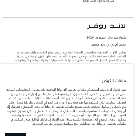
شركة جاكوار لاند روڤر
جاكوار لاند روڨر المحدودة: 2026
مصر, أم تي أي أوتو موتيف
تعكس الأوزان المذكورة مواصفات السيارة القياسية. سوف تؤثر الإكسسوارات وغيرها من
العناصر المثبتة بعد نقطة التصنيع في الحمولة. تأكد من عدم تجاوز الوزن الإجمالي للسيارة
والحد الأقصى لأحمال المحور عند تحميل السيارة بالإكسسوارات والركاب والسوائل والوقود
والحمولة.
المعلومات والمواصفات والأسعار والألوان المذكورة على هذا الموقع قد تختلف من بلد إلى
ملفات الكوكيز
آخر، كما أنّها قد تتغير بدون إشعار مسبق. الرجاء التواصل مع وكيلنا المحلي للتأكد من توفّرها
والتحقق من الأسعار.
تود جاكوار لاند روڤر استخدام ملفات تعريف الارتباط الخاصة بك لتخزين المعلومات اللازمة
إن النقص العالمي في أشباه الموصلات يؤثر حاليًا
على جهاز الكمبيوتر الخاص بك لتحسين تجربة موقعنا وتمكيننا من إخبارك والإعلان عن
ملاحظة مهمة حول الصور والمواصفات.
في مواصفات تصميم السيارات وتوفر الخيارات وتوقيتات التصاميم. هذا ظرف ديناميكي
منتجاتنا وخدماتنا، والتي نعتقد أنها قد تكون ذات أهمية بالنسبة إليك. واحد من ملفات
للغاية، ونتيجة لذلك، قد لا تمثّل الصور المستخدَمة ضمن موقع الويب حاليًا المواصفات الحالية
تعريف الارتباط التي نستخدمها ضرورية لعدة أجزاء من الموقع للعمل بطريقة جيدة، وقد
بالكامل بالنسبة إلى الميزات والخيارات والحلية ومجموعات الألوان. يرجى استشارة وكيلك الذي
تم بالفعل إرسالها. يمكنك حذف جميع ملفات تعريف الارتباط من هذا الموقع وحظرها، إلا
سيتمكّن من تأكيد أي تقييدات حالية معك للسماح لك باتخاذ قرار مدروس
أن بعض المكونات الأساسية بالنسبة لاشتغال الموقع قد لا تعمل بشكل صحيح. لمعرفة
المزيد عن إعلاناتنا عبر الإنترنت أو حول ملفات تعريف الارتباط التي نستخدمها وكيفية
الأرقام المقدمة هي نتيجة لاختبارات المصنع الرسمية وفقاً لتشريعات الاتحاد الأوروبي. قد
حذفها، يرجى الرجوع إلى
سياسة الخصوصية
. عند الإغلاق، فإنك توافق على استخدام
يتباين استهلك الوقود الفعلي للمركبة عن ذلك المتحقق في تلك الاختبارات كما أن هذه
ملفات تعريف الارتباط بما يتماشى
مع سياسة ملفات تعريف الارتباط
.
الأرقام بغرض المقارنة فحسب.