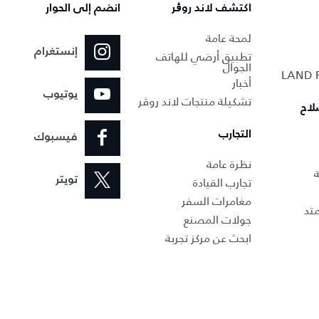
اكتشف لاند روڨر
انضم إلى الحوار
لمحة عامة
إنستغرام
تطبيق أرضي للهاتف
الجوال
أخبار
يوتيوب
تشكيلة منتجات لاند روڤر
لاح
التجارب
فيسبوك
نظرة عامة
ة
تجارب القيادة
تويتر
مغامرات السفر
تد
جولات المصنع
ابحث عن مركز تجربة