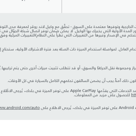
Pi وInControl وخياراتها وخدمات الجهات الخارجية وتوفرها معتمدة على السوق - تحقَّق مع وكيل لاند رو
بعد مرور المدة الأولية التي يخبرك بها الوكيل. لا يمكن ضمان توفر اتصال شبكة الجوّال
از ومجموعة نقل الحركة) والسوق، أو قد تتطلب تثبيت ميزات أخرى حتى يتم تركيبها.ي
كون ذلك آمناً.يجب أن يضمن السائقون تحكمهم الكامل بالسيارة في كل الأوقات.
ht
للحصول على مزيد من المعلومات.
www.android.com/auto