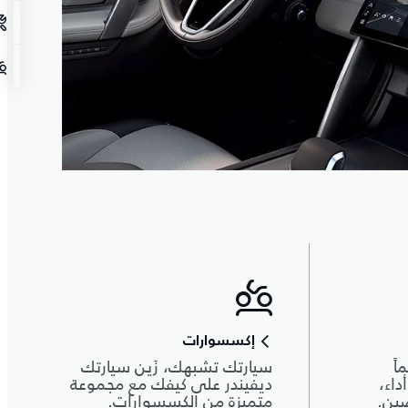
إكسسوارات
اً
سيارتك تشبهك، زَين سيارتك
داء،
ديفيندر على كيفك مع مجموعة
صين.
متميزة من الكسسوارات.