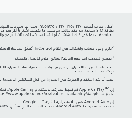
1
تظل ميزات أنظمة Pivi وvi Pro
بطاقة SIM ملائمة مع عقد بيانات مناسب، ما يتطلب اشتراكاً آخر 
InControl، بما في ذلك الشاشات أو التسلسلات، لتحديثات البرامج والتحكم في الإصدار وغيرها من التغييرات التي تطرأ على النظام/التغييرات المرئية وفق الخيارات المحددة. يمكن العثور على الشروط والأحكام الكاملة
2
يلزم وجود حساب واشتراك في نظام InControl. تُطبَّق سياسة الاستخدام العادل. لمواصلة استخدام الميزة ذات الصلة بعد فترة الاشتراك الأولية، ستحتاج إلى تجديد اشتراكك ودفع رسوم التجديد المطبَّقة.
3
يخضع التحديث لموافقة المالك/السائق. يلزم الاتصال بالشبكة.
قد تختلف الميزات الاختيارية ومدى توفرها حسب مواصفات السيارة (الطر
تهيئة سيارتك عبر الإنترنت.
يجب ألا يتم استخدام الميزات في السيارة من قبل السائقين إلا عندما ي
TM
إن Apple CarPlay
تم تجهيز سيارتك لاستخدام Apple CarPlay. تعتمد الخدمات التي يقدّمها Apple CarPlay على توفر الميزة في بلدك، يُرجى الاطّلاع على
tps://www.apple.com/uk/ios/feature-availability/#apple-carplay
إن Android Auto هي علامة تجارية لشركة Google LLC.
تم تحضير سيارتك لـ Android Auto. تعتمد الخدمات التي يقدّمها Android Auto على توفر الميزة في بلدك، يُرجى الاطلاع على