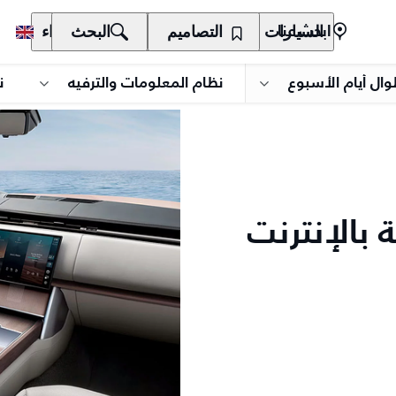
السيارات
المالكون
التصاميم
الاكتشاف
البحث
الشراء
ابحث عنا
وال أيام الأسبوع
نظام المعلومات والترفيه
ن
 بالإنترنت