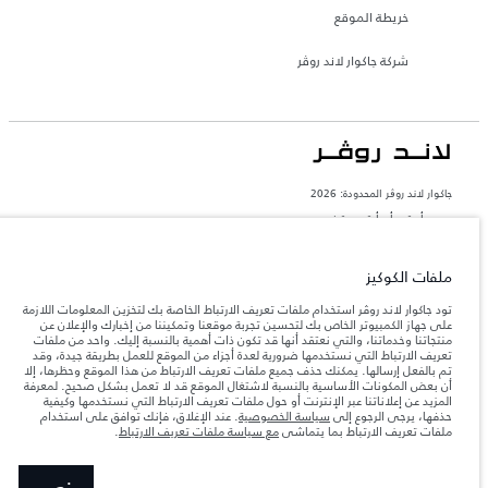
خريطة الموقع
شركة جاكوار لاند روڤر
جاكوار لاند روڨر المحدودة: 2026
مصر, أم تي أي أوتو موتيف
تعكس الأوزان المذكورة مواصفات السيارة القياسية. سوف تؤثر الإكسسوارات وغيرها من
العناصر المثبتة بعد نقطة التصنيع في الحمولة. تأكد من عدم تجاوز الوزن الإجمالي للسيارة
ملفات الكوكيز
والحد الأقصى لأحمال المحور عند تحميل السيارة بالإكسسوارات والركاب والسوائل والوقود
والحمولة.
تود جاكوار لاند روڤر استخدام ملفات تعريف الارتباط الخاصة بك لتخزين المعلومات اللازمة
على جهاز الكمبيوتر الخاص بك لتحسين تجربة موقعنا وتمكيننا من إخبارك والإعلان عن
منتجاتنا وخدماتنا، والتي نعتقد أنها قد تكون ذات أهمية بالنسبة إليك. واحد من ملفات
المعلومات والمواصفات والأسعار والألوان المذكورة على هذا الموقع قد تختلف من بلد إلى
تعريف الارتباط التي نستخدمها ضرورية لعدة أجزاء من الموقع للعمل بطريقة جيدة، وقد
آخر، كما أنّها قد تتغير بدون إشعار مسبق. الرجاء التواصل مع وكيلنا المحلي للتأكد من توفّرها
والتحقق من الأسعار.
تم بالفعل إرسالها. يمكنك حذف جميع ملفات تعريف الارتباط من هذا الموقع وحظرها، إلا
أن بعض المكونات الأساسية بالنسبة لاشتغال الموقع قد لا تعمل بشكل صحيح. لمعرفة
إن النقص العالمي في أشباه الموصلات يؤثر حاليًا
ملاحظة مهمة حول الصور والمواصفات.
المزيد عن إعلاناتنا عبر الإنترنت أو حول ملفات تعريف الارتباط التي نستخدمها وكيفية
في مواصفات تصميم السيارات وتوفر الخيارات وتوقيتات التصاميم. هذا ظرف ديناميكي
حذفها، يرجى الرجوع إلى
سياسة الخصوصية
. عند الإغلاق، فإنك توافق على استخدام
للغاية، ونتيجة لذلك، قد لا تمثّل الصور المستخدَمة ضمن موقع الويب حاليًا المواصفات الحالية
ملفات تعريف الارتباط بما يتماشى
مع سياسة ملفات تعريف الارتباط
.
بالكامل بالنسبة إلى الميزات والخيارات والحلية ومجموعات الألوان. يرجى استشارة وكيلك الذي
سيتمكّن من تأكيد أي تقييدات حالية معك للسماح لك باتخاذ قرار مدروس
الأرقام المقدمة هي نتيجة لاختبارات المصنع الرسمية وفقاً لتشريعات الاتحاد الأوروبي. قد