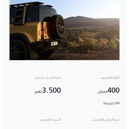
القوة القصوى
قدرة السحب (حتى)
3.500
400
حصان
كغم
294 كيلوواط
عزم الدوران الأقصى
السرعة القصوى