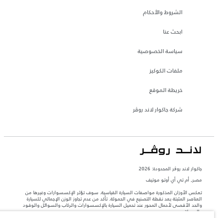
الشروط والأحكام
ابحث عنا
سياسة الخصوصية
ملفات الكوكيز
خريطة الموقع
شركة جاكوار لاند روڤر
جاكوار لاند روڨر المحدودة: 2026
مصر, أم تي أي أوتو موتيف
تعكس الأوزان المذكورة مواصفات السيارة القياسية. سوف تؤثر الإكسسوارات وغيرها من
العناصر المثبتة بعد نقطة التصنيع في الحمولة. تأكد من عدم تجاوز الوزن الإجمالي للسيارة
والحد الأقصى لأحمال المحور عند تحميل السيارة بالإكسسوارات والركاب والسوائل والوقود
والحمولة.