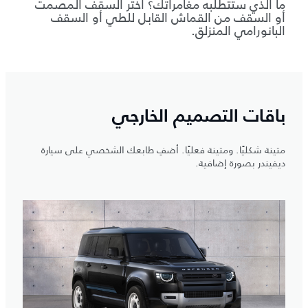
ما الذي ستتطلّبه مغامراتك؟ اختر السقف المصمت
أو السقف من القماش القابل للطي أو السقف
البانورامي المنزلق.
باقات التصميم الخارجي
متينة شكليًا. ومتينة فعليًا. أضفِ طابعك الشخصي على سيارة
ديفيندر بصورة إضافية.