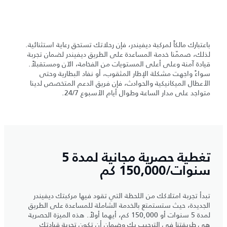
باعتبارك مالكاً لمركبة ديفيندر، فإن رحلاتك تستحق رعاية استثنائية.
لذلك، صممّنا خدمة المساعدة على الطريق ديفيندر لضمان تجربة
قيادة آمنة وعلى أعلى المستويات من الفخامة، الآن ومستقبلاً.
سواءً واجهت مشكلة الإطار المثقوب، أو نفاد البطارية وحتى
الأعطال الميكانيكية والحوادث، فإن فريق الدعم المتخصص لدينا
متواجد على مدار الساعة وطوال أيام الأسبوع 24/7.
تغطية حصرية مجانية لمدة 5
سنوات/150,000 كم
تبدأ تجربة امتلاكك من اللحظة التي تقود فيها مركبتك ديفيندر
الجديدة، حيث ستستمتع بالخدمة الشاملة للمساعدة على الطريق
لمدة 5 سنوات أو 150,000 كم، أيهما أولاً. هذه الميزة الحصرية
هي طريقتنا في الترحيب بك وضمان أن تكون تجربة قيادتك