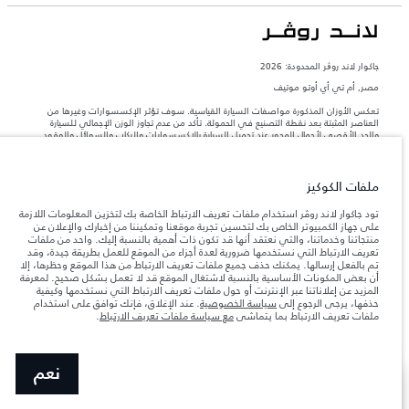
جاكوار لاند روڨر المحدودة: 2026
مصر, أم تي أي أوتو موتيف
تعكس الأوزان المذكورة مواصفات السيارة القياسية. سوف تؤثر الإكسسوارات وغيرها من
العناصر المثبتة بعد نقطة التصنيع في الحمولة. تأكد من عدم تجاوز الوزن الإجمالي للسيارة
والحد الأقصى لأحمال المحور عند تحميل السيارة بالإكسسوارات والركاب والسوائل والوقود
والحمولة.
ملفات الكوكيز
المعلومات والمواصفات والأسعار والألوان المذكورة على هذا الموقع قد تختلف من بلد إلى
آخر، كما أنّها قد تتغير بدون إشعار مسبق. الرجاء التواصل مع وكيلنا المحلي للتأكد من توفّرها
والتحقق من الأسعار.
تود جاكوار لاند روڤر استخدام ملفات تعريف الارتباط الخاصة بك لتخزين المعلومات اللازمة
على جهاز الكمبيوتر الخاص بك لتحسين تجربة موقعنا وتمكيننا من إخبارك والإعلان عن
إن النقص العالمي في أشباه الموصلات يؤثر حاليًا
ملاحظة مهمة حول الصور والمواصفات.
منتجاتنا وخدماتنا، والتي نعتقد أنها قد تكون ذات أهمية بالنسبة إليك. واحد من ملفات
في مواصفات تصميم السيارات وتوفر الخيارات وتوقيتات التصاميم. هذا ظرف ديناميكي
تعريف الارتباط التي نستخدمها ضرورية لعدة أجزاء من الموقع للعمل بطريقة جيدة، وقد
للغاية، ونتيجة لذلك، قد لا تمثّل الصور المستخدَمة ضمن موقع الويب حاليًا المواصفات الحالية
تم بالفعل إرسالها. يمكنك حذف جميع ملفات تعريف الارتباط من هذا الموقع وحظرها، إلا
بالكامل بالنسبة إلى الميزات والخيارات والحلية ومجموعات الألوان. يرجى استشارة وكيلك الذي
أن بعض المكونات الأساسية بالنسبة لاشتغال الموقع قد لا تعمل بشكل صحيح. لمعرفة
سيتمكّن من تأكيد أي تقييدات حالية معك للسماح لك باتخاذ قرار مدروس
المزيد عن إعلاناتنا عبر الإنترنت أو حول ملفات تعريف الارتباط التي نستخدمها وكيفية
حذفها، يرجى الرجوع إلى
سياسة الخصوصية
. عند الإغلاق، فإنك توافق على استخدام
الأرقام المقدمة هي نتيجة لاختبارات المصنع الرسمية وفقاً لتشريعات الاتحاد الأوروبي. قد
يتباين استهلك الوقود الفعلي للمركبة عن ذلك المتحقق في تلك الاختبارات كما أن هذه
ملفات تعريف الارتباط بما يتماشى
مع سياسة ملفات تعريف الارتباط
.
الأرقام بغرض المقارنة فحسب.
نعم
عرض المزيد
ابحث عن وكيل