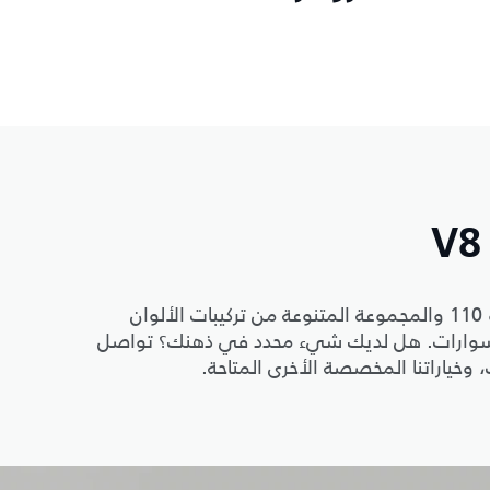
رحلة التصميم تبدأ من هنا. اختر من بين ديفيندر 90 أو 110 والمجموعة المتنوعة من تركيبات الألوان
كسسوارات. هل لديك شيء محدد في ذهنك؟ تواصل
وخياراتنا المخصصة الأخرى المتاحة.