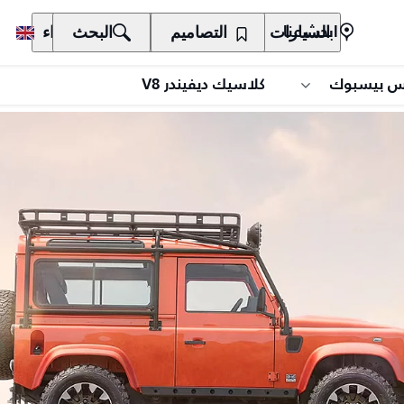
السيارات
المالكون
التصاميم
الاكتشاف
البحث
الشراء
ابحث عنا
س بيسبوك
كلاسيك ديفيندر V8