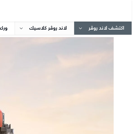
اكتشف لاند روڤر
لاند روڤر كلاسيك
ورك