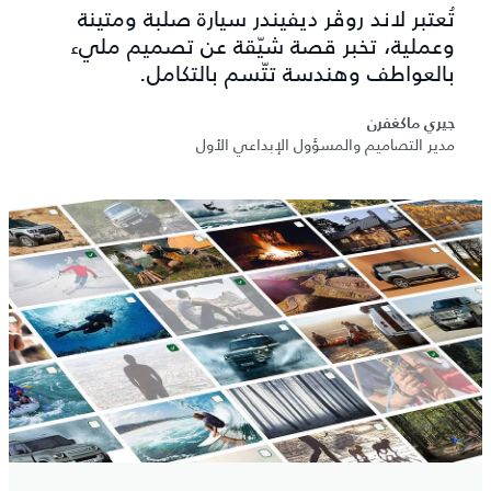
تُعتبر لاند روڤر ديفيندر سيارة صلبة ومتينة
وعملية، تخبر قصة شيّقة عن تصميم مليء
بالعواطف وهندسة تتّسم بالتكامل.
جيري ماكغفرن
مدير التصاميم والمسؤول الإبداعي الأول