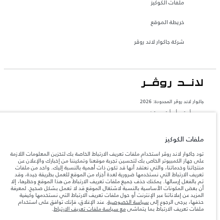
ملفات الكوكيز
خريطة الموقع
شركة جاكوار لاند روڤر
جاكوار لاند روڨر المحدودة: 2026
مصر, أم تي أي أوتو موتيف
تعكس الأوزان المذكورة مواصفات السيارة القياسية. سوف تؤثر الإكسسوارات وغيرها من
العناصر المثبتة بعد نقطة التصنيع في الحمولة. تأكد من عدم تجاوز الوزن الإجمالي للسيارة
ملفات الكوكيز
والحد الأقصى لأحمال المحور عند تحميل السيارة بالإكسسوارات والركاب والسوائل والوقود
والحمولة.
تود جاكوار لاند روڤر استخدام ملفات تعريف الارتباط الخاصة بك لتخزين المعلومات اللازمة
على جهاز الكمبيوتر الخاص بك لتحسين تجربة موقعنا وتمكيننا من إخبارك والإعلان عن
منتجاتنا وخدماتنا، والتي نعتقد أنها قد تكون ذات أهمية بالنسبة إليك. واحد من ملفات
المعلومات والمواصفات والأسعار والألوان المذكورة على هذا الموقع قد تختلف من بلد إلى
آخر، كما أنّها قد تتغير بدون إشعار مسبق. الرجاء التواصل مع وكيلنا المحلي للتأكد من توفّرها
تعريف الارتباط التي نستخدمها ضرورية لعدة أجزاء من الموقع للعمل بطريقة جيدة، وقد
والتحقق من الأسعار.
تم بالفعل إرسالها. يمكنك حذف جميع ملفات تعريف الارتباط من هذا الموقع وحظرها، إلا
أن بعض المكونات الأساسية بالنسبة لاشتغال الموقع قد لا تعمل بشكل صحيح. لمعرفة
إن النقص العالمي في أشباه الموصلات يؤثر حاليًا
ملاحظة مهمة حول الصور والمواصفات.
المزيد عن إعلاناتنا عبر الإنترنت أو حول ملفات تعريف الارتباط التي نستخدمها وكيفية
في مواصفات تصميم السيارات وتوفر الخيارات وتوقيتات التصاميم. هذا ظرف ديناميكي
حذفها، يرجى الرجوع إلى
سياسة الخصوصية
. عند الإغلاق، فإنك توافق على استخدام
للغاية، ونتيجة لذلك، قد لا تمثّل الصور المستخدَمة ضمن موقع الويب حاليًا المواصفات الحالية
ملفات تعريف الارتباط بما يتماشى
مع سياسة ملفات تعريف الارتباط
.
بالكامل بالنسبة إلى الميزات والخيارات والحلية ومجموعات الألوان. يرجى استشارة وكيلك الذي
سيتمكّن من تأكيد أي تقييدات حالية معك للسماح لك باتخاذ قرار مدروس