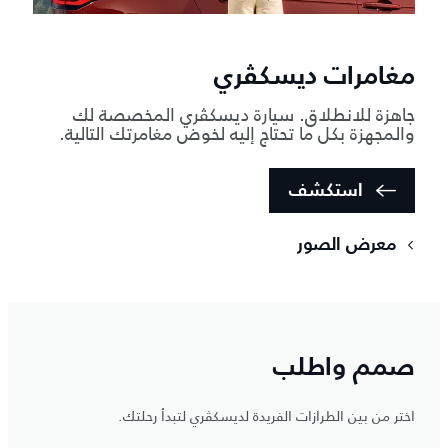
مغامرات ديسكڤري
جاهزة للانطلاق. سيارة ديسكڤري المخصصة لك
والمجهزة بكل ما تحتاج إليه لخوض مغامرتك التالية.
استكشف
معرض الصور
صمم واطلب
اختر من بين الطرازات الفريدة لديسكڤري لتبدأ رحلتك.