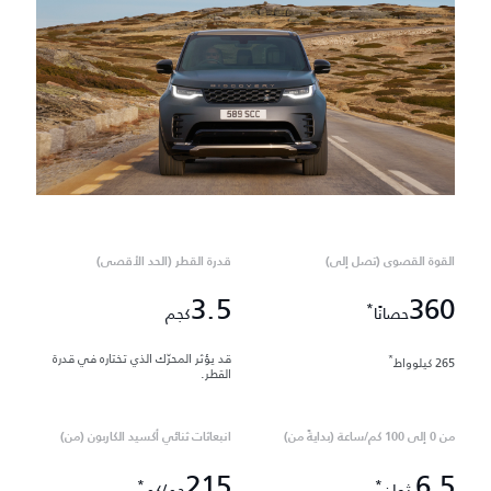
القوة القصوى (تصل إلى)
قدرة القطر (الحد الأقصى)
3.5
360
*
حصانًا
كجم
قد يؤثر المحرّك الذي تختاره في قدرة
*
265 كيلوواط
القطر.
من 0 إلى 100 كم/ساعة (بدايةً من)
انبعاثات ثنائي أكسيد الكاربون (من)
215
6,5
*
*
ثوانٍ
جم/كم