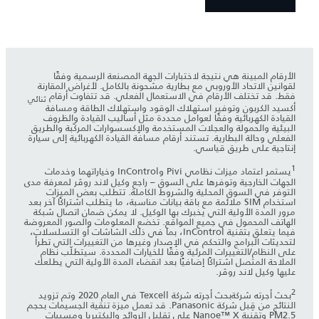
الأرقام المبينة هي نتيجة لاختبارات الجهة المصنعة الرسمية وفقًا
لقوانين الاتحاد الأوروبي مع بطارية مشحونة بالكامل. لأغراض المقارنة
فقط. قد تختلف الأرقام في الاستعمال الفعلي. قد تتفاوت أرقام
ثنائي
أكسيد الكربون وتوفير استهلاك الوقود واستهلاك الطاقة ومسافة
القيادة الكهربائية وفقًا لعوامل محددة مثل أساليب القيادة والظروف
البيئية والحمولة والعجلات المستخدمة والإكسسوارات المركّبة والطريق
الفعلي وحالة البطارية. تستند أرقام مسافة القيادة الكهربائية إلى سيارة
إنتاجية على طريق قياسي.
1
يستمر اعتماد ميزات نظامي Pivi وInControl وخياراتهما وخدمات
الجهات الخارجية وتوفرها على السوق – راجع وكيل لاند روڤر لمعرفة مدى
التوفر في السوق المحلية والشروط الكاملة. تتطلب بعض الميزات
استخدام SIM ملائمة مع باقة بيانات مناسبة، ما يتطلب اشتراكًا آخر بعد
مرور المدة الأولية التي يخبرك بها الوكيل. لا يمكن ضمان اتصال شبكة
الهاتف المحمول في جميع المواقع. تخضع المعلومات والصور المعروضة
فيما يتعلق بتقنية InControl، بما في ذلك الشاشات أو التسلسلات،
لتحديثات البرامج والتحكم في الإصدار وغيرها من التغييرات التي تطرأ
على النظام/التغييرات المرئية وفقًا للخيارات المحددة. سيتطلّب نظام
الملاحة المتصل اشتراكًا إضافيًا بعد انقضاء المدة الأولية التي يطلعك
عليها وكيل لاند روڤر.
2
بحث أجرته شركةبحث أجرته شركة Texcell في العام 2020 وتم تزويد
النتائج من قِبل شركة Panasonic. قد تعمل ميزة تنقية الجسيمات بحجم
PM2.5 وتقنية Nanoe™ X على تقليل الروائح والبكتيريا ومسببات