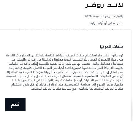
جاكوار لاند روڨر المحدودة: 2026
مصر, أم تي أي أوتو موتيف
تعكس الأوزان المذكورة مواصفات السيارة القياسية. سوف تؤثر الإكسسوارات وغيرها من
العناصر المثبتة بعد نقطة التصنيع في الحمولة. تأكد من عدم تجاوز الوزن الإجمالي للسيارة
والحد الأقصى لأحمال المحور عند تحميل السيارة بالإكسسوارات والركاب والسوائل والوقود
والحمولة.
ملفات الكوكيز
تود جاكوار لاند روڤر استخدام ملفات تعريف الارتباط الخاصة بك لتخزين المعلومات اللازمة
المعلومات والمواصفات والأسعار والألوان المذكورة على هذا الموقع قد تختلف من بلد إلى
على جهاز الكمبيوتر الخاص بك لتحسين تجربة موقعنا وتمكيننا من إخبارك والإعلان عن
آخر، كما أنّها قد تتغير بدون إشعار مسبق. الرجاء التواصل مع وكيلنا المحلي للتأكد من توفّرها
منتجاتنا وخدماتنا، والتي نعتقد أنها قد تكون ذات أهمية بالنسبة إليك. واحد من ملفات
والتحقق من الأسعار.
تعريف الارتباط التي نستخدمها ضرورية لعدة أجزاء من الموقع للعمل بطريقة جيدة، وقد
إن النقص العالمي في أشباه الموصلات يؤثر حاليًا
ملاحظة مهمة حول الصور والمواصفات.
تم بالفعل إرسالها. يمكنك حذف جميع ملفات تعريف الارتباط من هذا الموقع وحظرها، إلا
في مواصفات تصميم السيارات وتوفر الخيارات وتوقيتات التصاميم. هذا ظرف ديناميكي
أن بعض المكونات الأساسية بالنسبة لاشتغال الموقع قد لا تعمل بشكل صحيح. لمعرفة
للغاية، ونتيجة لذلك، قد لا تمثّل الصور المستخدَمة ضمن موقع الويب حاليًا المواصفات الحالية
المزيد عن إعلاناتنا عبر الإنترنت أو حول ملفات تعريف الارتباط التي نستخدمها وكيفية
بالكامل بالنسبة إلى الميزات والخيارات والحلية ومجموعات الألوان. يرجى استشارة وكيلك الذي
حذفها، يرجى الرجوع إلى
سياسة الخصوصية
. عند الإغلاق، فإنك توافق على استخدام
سيتمكّن من تأكيد أي تقييدات حالية معك للسماح لك باتخاذ قرار مدروس
ملفات تعريف الارتباط بما يتماشى
مع سياسة ملفات تعريف الارتباط
.
الأرقام المقدمة هي نتيجة لاختبارات المصنع الرسمية وفقاً لتشريعات الاتحاد الأوروبي. قد
يتباين استهلك الوقود الفعلي للمركبة عن ذلك المتحقق في تلك الاختبارات كما أن هذه
الأرقام بغرض المقارنة فحسب.
نعم
SHOW MORE
اطلب الاتصال بك