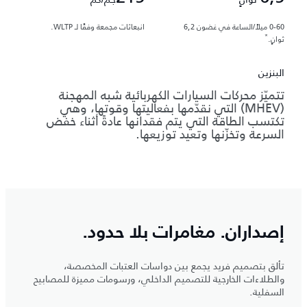
0-60 ميلاً/الساعة في غضون 6,2
انبعاثات مجمعة وفقًا لـ WLTP.
*
ثوانٍ.
البنزين
تتميّز محركات السيارات الكهربائية شبه المهجنة
(MHEV) التي نقدّمها بفعاليتها وقوتها، وهي
تكتسب الطاقة التي يتم فقدانها عادةً أثناء خفض
السرعة وتخزّنها وتعيد توزيعها.
إصداران. مغامرات بلا حدود.
تألق بتصميم فريد يجمع بين دواسات العتبات المخصصة،
والطلاءات الخارجية للتصميم الداخلي، ورسومات مميزة للمصابيح
السفلية.