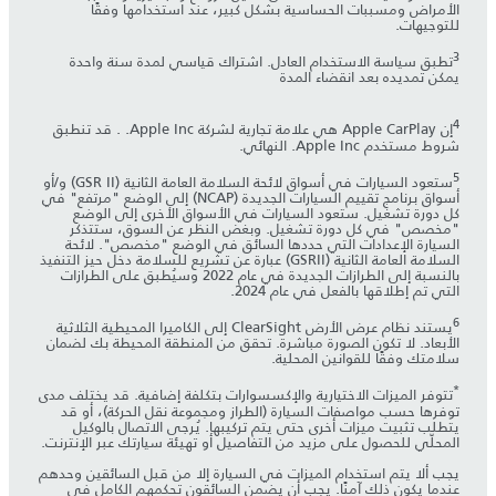
الأمراض ومسببات الحساسية بشكل كبير، عند استخدامها وفقًا
للتوجيهات.
3
تطبق سياسة الاستخدام العادل. اشتراك قياسي لمدة سنة واحدة
يمكن تمديده بعد انقضاء المدة
4
إن Apple CarPlay هي علامة تجارية لشركة Apple Inc. . قد تنطبق
شروط مستخدم Apple Inc. النهائي.
5
ستعود السيارات في أسواق لائحة السلامة العامة الثانية (GSR II) و/أو
أسواق برنامج تقييم السيارات الجديدة (NCAP) إلى الوضع "مرتفع" في
كل دورة تشغيل. ستعود السيارات في الأسواق الأخرى إلى الوضع
"مخصص" في كل دورة تشغيل. وبغض النظر عن السوق، ستتذكر
السيارة الإعدادات التي حددها السائق في الوضع "مخصص". لائحة
السلامة العامة الثانية (GSRII) عبارة عن تشريع للسلامة دخل حيز التنفيذ
بالنسبة إلى الطرازات الجديدة في عام 2022 وسيُطبق على الطرازات
التي تم إطلاقها بالفعل في عام 2024.
6
يستند نظام عرض الأرض ClearSight إلى الكاميرا المحيطية الثلاثية
الأبعاد. لا تكون الصورة مباشرة. تحقق من المنطقة المحيطة بك لضمان
سلامتك وفقًا للقوانين المحلية.
*
تتوفر الميزات الاختيارية والإكسسوارات بتكلفة إضافية. قد يختلف مدى
توفرها حسب مواصفات السيارة (الطراز ومجموعة نقل الحركة)، أو قد
يتطلب تثبيت ميزات أخرى حتى يتم تركيبها. يُرجى الاتصال بالوكيل
المحلّي للحصول على مزيد من التفاصيل أو تهيئة سيارتك عبر الإنترنت.
يجب ألا يتم استخدام الميزات في السيارة إلا من قبل السائقين وحدهم
عندما يكون ذلك آمنًا. يجب أن يضمن السائقون تحكمهم الكامل في