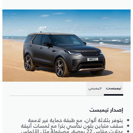
تيمبست
جيميني
إصدار تيمبست
يتوفر بثلاثة ألوان، مع طبقة حماية غير لامعة
سقف متباين بلون نحاسي بترا مع لمسات أنيقة
عجلات مقاس 22 بوصة، مصقولة مثل الألماس