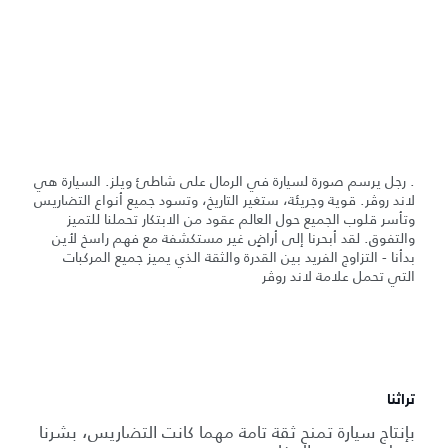
. رجل يرسم صورة لسيارة في الرمال على شاطئ ويلز. السيارة هي
لاند روڤر. قوية وجريئة، ستغير التاريخ، وتسود جميع أنواع التضاريس
وتأسر قلوب الجميع حول العالم عقود من الابتكار تحملنا للتميز
والتفوق. لقد أبحرنا إلى أراضٍ غير مستكشفة مع فهم راسخ لأين
بدأنا - التزاوج الفريد بين القدرة والثقة الذي يميز جميع المركبات
التي تحمل علامة لاند روڤر
تراثنا
بإنتاج سيارة تمنح ثقة تامة مهما كانت التضاريس، بشرنا