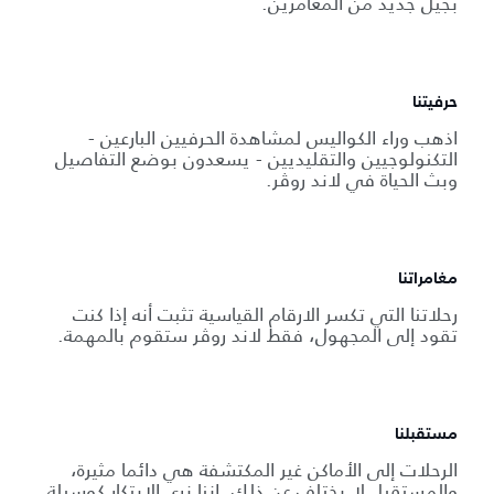
بجيل جديد من المغامرين.
حرفيتنا
اذهب وراء الكواليس لمشاهدة الحرفيين البارعين -
التكنولوجيين والتقليديين - يسعدون بوضع التفاصيل
وبث الحياة في لاند روڤر.
مغامراتنا
رحلاتنا التي تكسر الارقام القياسية تثبت أنه إذا كنت
تقود إلى المجهول، فقط لاند روڤر ستقوم بالمهمة.
مستقبلنا
الرحلات إلى الأماكن غير المكتشفة هي دائما مثيرة،
والمستقبل لا يختلف عن ذلك. إننا نرى الابتكار كوسيلة