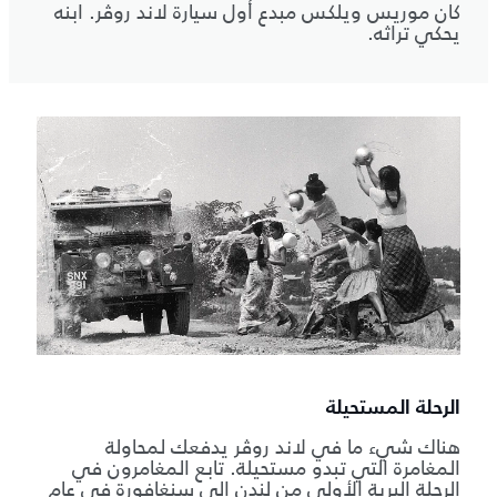
كان موريس ويلكس مبدع أول سيارة لاند روڤر. ابنه
يحكي تراثه.
الرحلة المستحيلة
هناك شيء ما في لاند روڤر يدفعك لمحاولة
المغامرة التي تبدو مستحيلة. تابع المغامرون في
الرحلة البرية الأولى من لندن إلى سنغافورة في عام