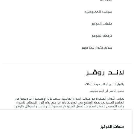
سياسة الخصوصية
ملفات الكوكيز
خريطة الموقع
شركة جاكوار لاند روڤر
جاكوار لاند روڨر المحدودة: 2026
مصر, أم تي أي أوتو موتيف
تعكس الأوزان المذكورة مواصفات السيارة القياسية. سوف تؤثر الإكسسوارات وغيرها من
العناصر المثبتة بعد نقطة التصنيع في الحمولة. تأكد من عدم تجاوز الوزن الإجمالي للسيارة
والحد الأقصى لأحمال المحور عند تحميل السيارة بالإكسسوارات والركاب والسوائل والوقود
والحمولة.
المعلومات والمواصفات والأسعار والألوان المذكورة على هذا الموقع قد تختلف من بلد إلى
ملفات الكوكيز
آخر، كما أنّها قد تتغير بدون إشعار مسبق. الرجاء التواصل مع وكيلنا المحلي للتأكد من توفّرها
والتحقق من الأسعار.