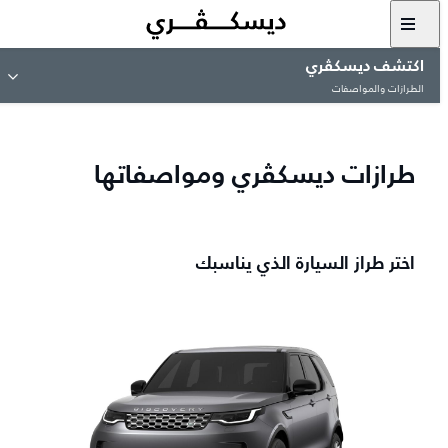
اكتشف ديسكڤري
الطرازات والمواصفات
طرازات ديسكڤري ومواصفاتها
اختر طراز السيارة الذي يناسبك