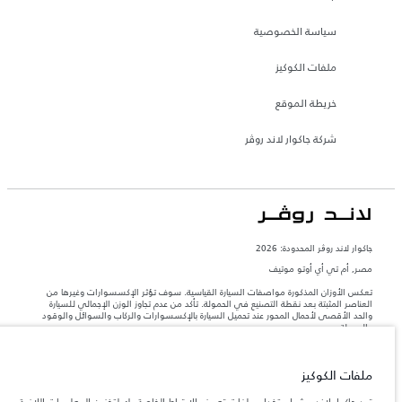
سياسة الخصوصية
ملفات الكوكيز
خريطة الموقع
شركة جاكوار لاند روڤر
جاكوار لاند روڨر المحدودة: 2026
مصر, أم تي أي أوتو موتيف
تعكس الأوزان المذكورة مواصفات السيارة القياسية. سوف تؤثر الإكسسوارات وغيرها من
العناصر المثبتة بعد نقطة التصنيع في الحمولة. تأكد من عدم تجاوز الوزن الإجمالي للسيارة
والحد الأقصى لأحمال المحور عند تحميل السيارة بالإكسسوارات والركاب والسوائل والوقود
والحمولة.
المعلومات والمواصفات والأسعار والألوان المذكورة على هذا الموقع قد تختلف من بلد إلى
ملفات الكوكيز
آخر، كما أنّها قد تتغير بدون إشعار مسبق. الرجاء التواصل مع وكيلنا المحلي للتأكد من توفّرها
والتحقق من الأسعار.