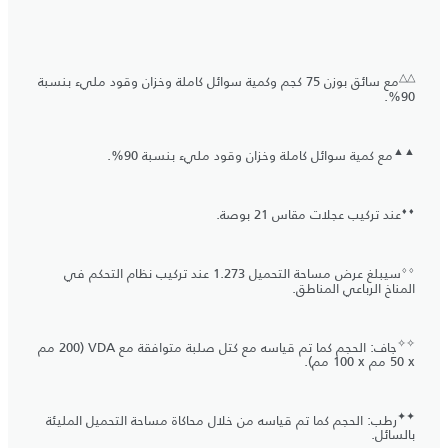
△
△
مع سائق بوزن 75 كجم وكمية سوائل كاملة وخزان وقود مليء بنسبة
90%.
▲
▲
مع كمية سوائل كاملة وخزان وقود مليء بنسبة 90%.
⬧
⬧
عند تركيب عجلات مقاس 21 بوصة.
⬨
⬨
سيبلغ عرض مساحة التحميل 1.273 عند تركيب نظام التحكم في
المناخ الرباعي المناطق.
✧
✧
جاف: الحجم كما تم قياسه مع كتل صلبة متوافقة مع VDA (‏200 مم
x ‏50 مم x ‏100 مم).
✦
✦
رطب: الحجم كما تم قياسه من خلال محاكاة مساحة التحميل المليئة
بالسائل.