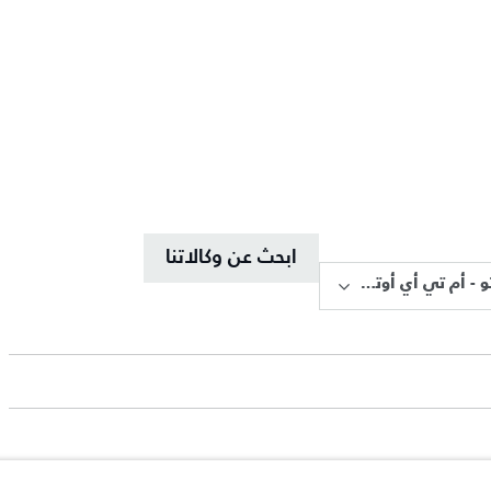
ابحث عن وكالاتنا
معرض مبيعات جوزيف تيتو - أم تي أي أوتو موتيف