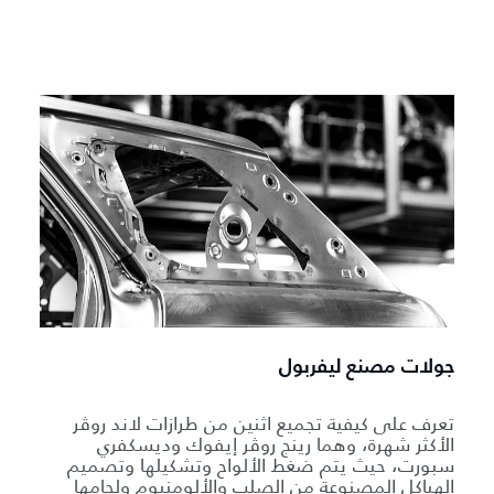
جولات مصنع ليفربول
تعرف على كيفية تجميع اثنين من طرازات لاند روڤر
الأكثر شهرة، وهما رينج روڤر إيفوك وديسكفري
سبورت، حيث يتم ضغط الألواح وتشكيلها وتصميم
الهياكل المصنوعة من الصلب والألومنيوم ولحامها