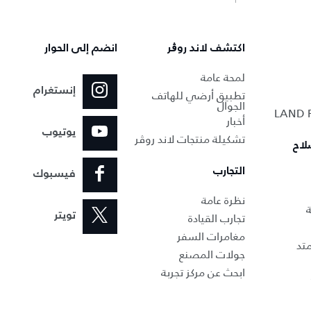
اكتشف لاند روڨر
انضم إلى الحوار
لمحة عامة
إنستغرام
تطبيق أرضي للهاتف
الجوال
أخبار
يوتيوب
تشكيلة منتجات لاند روڤر
لاح
التجارب
فيسبوك
نظرة عامة
ة
تجارب القيادة
تويتر
مغامرات السفر
تد
جولات المصنع
ابحث عن مركز تجربة