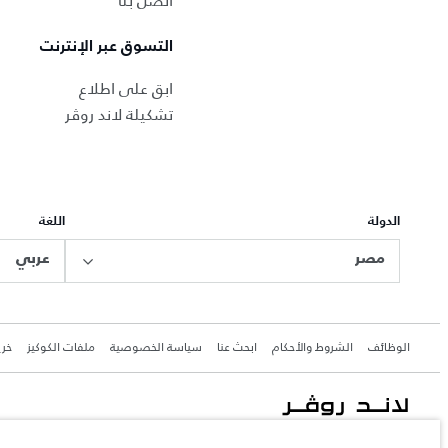
اتصل بنا
التسوق عبر الإنترنت
ابق على اطلاع
تشكيلة لاند روڤر
الدولة
اللغة
مصر
عربي
الوظائف
الشروط والأحكام
ابحث عنا
سياسة الخصوصية
ملفات الكوكيز
خري
جاكوار لاند روڨر المحدودة: 2026