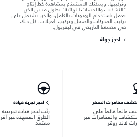
وتركيبها. ويمكنك الاستمتاع بمشاهدة خط إنتاج
"التشذيب واللمسات النهائية" بطول ميلين الذي
يعمل باستخدام الروبوتات بالكامل، والذي يشتمل على
تركيب المحركات والصقل وتركيب العجلات. كل ذلك
في مصنعنا التاريخي في ليفربول.
احجز جولة
كتشف مغامرات السفر
احجز تجربة قيادة
ف عالماً قائماً على
رتّب لحجز قيادة تجريبية
تكشاف والمغامرات عبر
الطرق الممهدة عبر أقر
ات لاند روڤر
معتمد