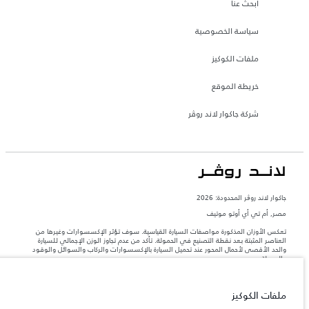
ابحث عنا
سياسة الخصوصية
ملفات الكوكيز
خريطة الموقع
شركة جاكوار لاند روڤر
جاكوار لاند روڨر المحدودة: 2026
مصر, أم تي أي أوتو موتيف
تعكس الأوزان المذكورة مواصفات السيارة القياسية. سوف تؤثر الإكسسوارات وغيرها من
العناصر المثبتة بعد نقطة التصنيع في الحمولة. تأكد من عدم تجاوز الوزن الإجمالي للسيارة
والحد الأقصى لأحمال المحور عند تحميل السيارة بالإكسسوارات والركاب والسوائل والوقود
والحمولة.
المعلومات والمواصفات والأسعار والألوان المذكورة على هذا الموقع قد تختلف من بلد إلى
ملفات الكوكيز
آخر، كما أنّها قد تتغير بدون إشعار مسبق. الرجاء التواصل مع وكيلنا المحلي للتأكد من توفّرها
والتحقق من الأسعار.