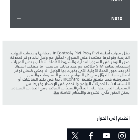
N810
تظل ميزات أنظمة Pivi وPivi Pro وInControl وخياراتها وخدمات الجهات
الخارجية وتوفرها معتمدة على السوق - تحقَّق مع وكيل لاند روڤر لمعرفة
مدى التوفر في السوق المحلية والشروط الكاملة. تتطلب بعض الميزات
استخدام بطاقة SIM ملائمة مع عقد بيانات مناسب، ما يتطلب اشتراكاً
آخر بعد مرور المدة الأولية التي يخبرك بها الوكيل. لا يمكن ضمان توفر
اتصال شبكة الجوّال في كل المواقع. تخضع المعلومات والصور
المعروضة فيما يتعلق بتقنية InControl، بما في ذلك الشاشات أو
التسلسلات، لتحديثات البرامج والتحكم في الإصدار وغيرها من
التغييرات التي تطرأ على النظام/التغييرات المرئية وفق الخيارات المحددة.
يمكن العثور على الشروط والأحكام الكاملة
هنا
.
انضم إلى الحوار