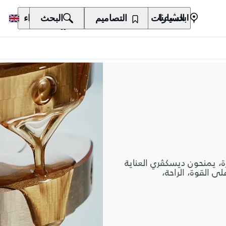
السيارات
المالكون
التصاميم
الاكتشاف
البحث
الشراء
ابحث عنا
ة، يمنحون ديسكڤري العناية
ى القوة، الراحة،