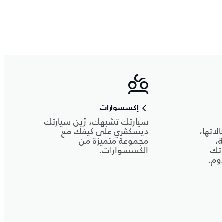
إكسسوارات
سيارتك تشبهك، زَين سيارتك
اتها،
ديسكڤري على كيفك مع
،
مجموعة متميزة من
تك
الكسسوارات.
وم.