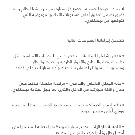
لا نترك الجودة للصدفة. تخضع كل سيارة تمر عبر ورشنا لنظام رقابة
دقيق يضمن تحقيق أعلى مستويات الأداء والموثوقية التي
تتوقعها من ديسكڤري.
تتضمن إجراءاتنا الفحوصات التالية:
•
– فحص دقيق للمكونات الأساسية مثل
فحص شامل للسلامة:
نظام التوجيه والمكابح والأنوار الخارجية والجنوط والإطارات
ومستويات السوائل لضمان سلامتك وأداء سيارتك بأعلى كفاءة.
•
– مراجعة مفصلة تحافظ على
حالة الهيكل الداخلي والخارجي
جمال وأناقة سيارتك من الداخل والخارج، بما يليق بفخامة ديسكڤري.
•
– ضمان تنفيذ جميع الخدمات المطلوبة بدقة
تأكيد إتمام الخدمة:
ووفق أعلى معايير الجودة.
•
– تجهيز سيارتك وتنظيفها بعناية لتستلمها في
اللمسة النهائية:
أفضل حال وكأنها خرجت للتو من المصنع.