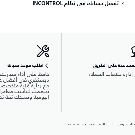
تفعيل حسابك في نظام INCONTROL
مساعدة على الطريق
اطلب موعد صيانة
 إدارة علاقات العملاء
حافظ على أداء سيارتك
ديسكڤري في أفضل حال
مع رعاية فنية متخصصة
صُممت لتناسب مغامرا
اليومية وتمنحك ثقة تد
كانية توفر خدمات الصيانة حسب المنطقة.