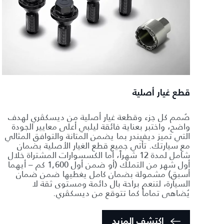
قطع غيار أصلية
صُمم كل جزء وقطعة غيار أصلية من ديسكڤري لهدف
واضح، واختبر بعناية فائقة ليلبي أعلى معايير الجودة
التي تميز ديفيندر بما يضمن المتانة والتوافق المثالي
مع سيارتك. تأتي جميع قطع الغيار الأصلية بضمان
شامل لمدة 12 شهراً، أما الكسسوارات المشتراة خلال
أول شهر من التملك (أو ضمن أول 1,600 كم – أيهما
أسبق) مشمولة بضمان كامل يغطيها ضمن ضمان
السيارة، لتنعم براحة بال دائمة ومستوى ثقة لا
يُضاهى تماماً كما تتوقع من ديسكڤري.
اكتشف المزيد