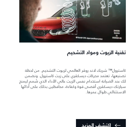
تقنية الزيوت ومواد التشحيم
كاسترول™ شريك لاند روڤر العالمي لزيوت التشحيم. من لحظة
تصنيعها، تعتمد محركات ديسكڤري على زيت كاسترول. ونضمن
لك عند الصيانة استخدام نفس الزيت عالي الأداء الذي صُمم ليمنح
سيارتك ديسكڤري أقصى قوة وكفاءة، محافظين بذلك على أدائها
الاستثنائي طوال عمرها.
اكتشف المزيد