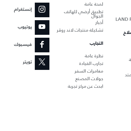
لمحة عامة
إنستغرام
تطبيق أرضي للهاتف
الجوال
أخبار
يوتيوب
تشكيلة منتجات لاند روڤر
لاح
التجارب
فيسبوك
نظرة عامة
ة
تجارب القيادة
تويتر
مغامرات السفر
تد
جولات المصنع
ابحث عن مركز تجربة