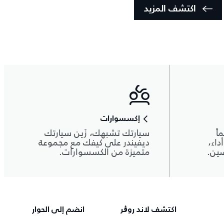
اكتشف المزيد
إكسسوارات
اً
سيارتك تشبهك، زَين سيارتك
داء،
ديفيندر على كيفك مع مجموعة
صين.
متميزة من الكسسوارات.
اكتشف لاند روڨر
انضم إلى الحوار