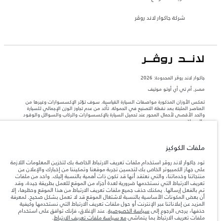
شركة جاكوار لاند روڤر
جاكوار لاند روڨر المحدودة: 2026
مصر, أم تي أي أوتو موتيف
تعكس الأوزان المذكورة مواصفات السيارة القياسية. سوف تؤثر الإكسسوارات وغيرها من
العناصر المثبتة بعد نقطة التصنيع في الحمولة. تأكد من عدم تجاوز الوزن الإجمالي للسيارة
والحد الأقصى لأحمال المحور عند تحميل السيارة بالإكسسوارات والركاب والسوائل والوقود
والحمولة.
المعلومات والمواصفات والأسعار والألوان المذكورة على هذا الموقع قد تختلف من بلد إلى
ملفات الكوكيز
آخر، كما أنّها قد تتغير بدون إشعار مسبق. الرجاء التواصل مع وكيلنا المحلي للتأكد من توفّرها
والتحقق من الأسعار.
تود جاكوار لاند روڤر استخدام ملفات تعريف الارتباط الخاصة بك لتخزين المعلومات اللازمة
إن النقص العالمي في أشباه الموصلات يؤثر حاليًا
على جهاز الكمبيوتر الخاص بك لتحسين تجربة موقعنا وتمكيننا من إخبارك والإعلان عن
ملاحظة مهمة حول الصور والمواصفات.
في مواصفات تصميم السيارات وتوفر الخيارات وتوقيتات التصاميم. هذا ظرف ديناميكي
منتجاتنا وخدماتنا، والتي نعتقد أنها قد تكون ذات أهمية بالنسبة إليك. واحد من ملفات
للغاية، ونتيجة لذلك، قد لا تمثّل الصور المستخدَمة ضمن موقع الويب حاليًا المواصفات الحالية
تعريف الارتباط التي نستخدمها ضرورية لعدة أجزاء من الموقع للعمل بطريقة جيدة، وقد
بالكامل بالنسبة إلى الميزات والخيارات والحلية ومجموعات الألوان. يرجى استشارة وكيلك الذي
تم بالفعل إرسالها. يمكنك حذف جميع ملفات تعريف الارتباط من هذا الموقع وحظرها، إلا
سيتمكّن من تأكيد أي تقييدات حالية معك للسماح لك باتخاذ قرار مدروس
أن بعض المكونات الأساسية بالنسبة لاشتغال الموقع قد لا تعمل بشكل صحيح. لمعرفة
المزيد عن إعلاناتنا عبر الإنترنت أو حول ملفات تعريف الارتباط التي نستخدمها وكيفية
الأرقام المقدمة هي نتيجة لاختبارات المصنع الرسمية وفقاً لتشريعات الاتحاد الأوروبي. قد
حذفها، يرجى الرجوع إلى
سياسة الخصوصية
. عند الإغلاق، فإنك توافق على استخدام
يتباين استهلك الوقود الفعلي للمركبة عن ذلك المتحقق في تلك الاختبارات كما أن هذه
ملفات تعريف الارتباط بما يتماشى
مع سياسة ملفات تعريف الارتباط
.
الأرقام بغرض المقارنة فحسب.