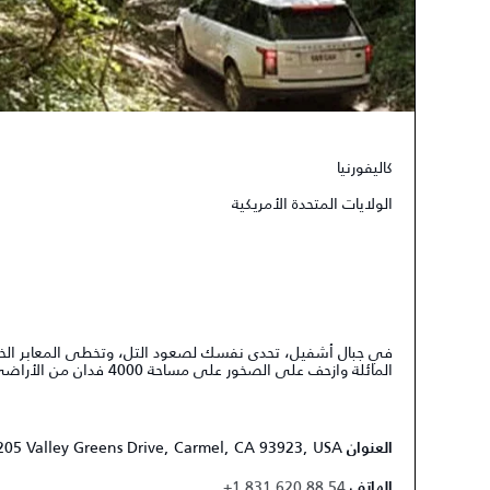
كاليفورنيا
الولايات المتحدة الأمريكية
في جبال أشفيل، تحدى نفسك لصعود التل، وتخطى المعابر الخشب
المائلة وازحف على الصخور على مساحة 4000 فدان من الأراضي شديدة الوعورة.
205 Valley Greens Drive, Carmel, CA 93923, USA
العنوان
+1 831 620 88 54
الهاتف