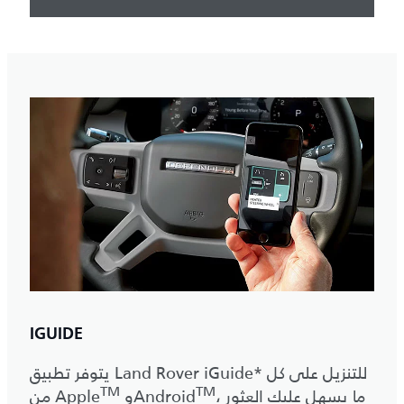
IGUIDE
يتوفر تطبيق Land Rover iGuide* للتنزيل على كل
TM
TM
‎، ما يسهل عليك العثور
‎ وAndroid
من Apple