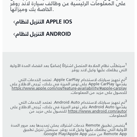
على المعلومات الرئيسية عن وظائف سيارة لاند روڤر
الخاصة بك وميزاتها.
التنزيل لنظام APPLE IOS
التنزيل لنظام ANDROID
1
‎سيتطلّب نظام الملاحة المتصل اشتراكًا إضافيًا بعد انقضاء المدة الأولية
التي يطلعك عليها وكيل لاند روڤر.
2
تم تجهيز سيارتك لاستخدام Apple CarPlay. تعتمد الخدمات التي
يقدّمها Apple CarPlay على توفر الميزة في بلدك، يُرجى الاطلاع على
https://www.apple.com/ios/feature-availability/#apple-carplay
للحصول على مزيد من المعلومات.
3
تم تجهيز سيارتك لاستخدام Android Auto. تعتمد الخدمات التي
يقدّمها Android Auto على توفر الميزة في بلدك، يُرجى الاطلاع على
https://www.android.com/auto/‎
للحصول على مزيد من
المعلومات.
4
يتضمن تطبيق Remote خدمات اشتراك يمكن تمديدها بعد مرور المدة
الأولية التي يطلعك عليها وكيل لاند روڤر. سيتعيّن تنزيل تطبيق
Remote App من متجر Apple App‏/Google Play.