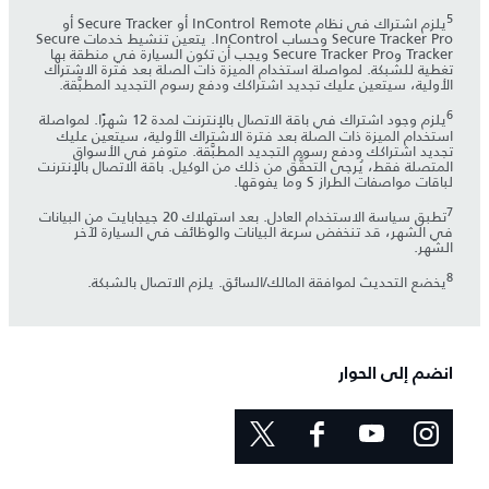
5
يلزم اشتراك في نظام InControl Remote أو Secure Tracker أو
Secure Tracker Pro وحساب InControl. يتعين تنشيط خدمات Secure
Tracker وSecure Tracker Pro ويجب أن تكون السيارة في منطقة بها
تغطية للشبكة. لمواصلة استخدام الميزة ذات الصلة بعد فترة الاشتراك
الأولية، سيتعين عليك تجديد اشتراكك ودفع رسوم التجديد المطبَّقة.
6
يلزم وجود اشتراك في باقة الاتصال بالإنترنت لمدة 12 شهرًا. لمواصلة
استخدام الميزة ذات الصلة بعد فترة الاشتراك الأولية، سيتعين عليك
تجديد اشتراكك ودفع رسوم التجديد المطبَّقة. متوفر في الأسواق
المتصلة فقط، يُرجى التحقُّق من ذلك من الوكيل. باقة الاتصال بالإنترنت
لباقات مواصفات الطراز S وما يفوقها.
7
تطبق سياسة الاستخدام العادل. بعد استهلاك 20 جيجابايت من البيانات
في الشهر، قد تنخفض سرعة البيانات والوظائف في السيارة لآخر
الشهر.
8
يخضع التحديث لموافقة المالك/السائق. يلزم الاتصال بالشبكة.
انضم إلى الحوار