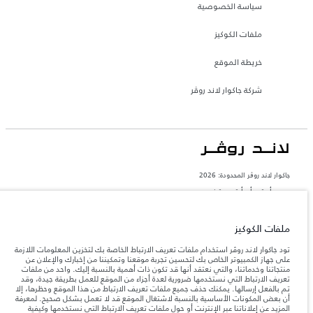
سياسة الخصوصية
ملفات الكوكيز
خريطة الموقع
شركة جاكوار لاند روڤر
جاكوار لاند روڨر المحدودة: 2026
مصر, أم تي أي أوتو موتيف
تعكس الأوزان المذكورة مواصفات السيارة القياسية. سوف تؤثر الإكسسوارات وغيرها من
العناصر المثبتة بعد نقطة التصنيع في الحمولة. تأكد من عدم تجاوز الوزن الإجمالي للسيارة
ملفات الكوكيز
والحد الأقصى لأحمال المحور عند تحميل السيارة بالإكسسوارات والركاب والسوائل والوقود
والحمولة.
تود جاكوار لاند روڤر استخدام ملفات تعريف الارتباط الخاصة بك لتخزين المعلومات اللازمة
على جهاز الكمبيوتر الخاص بك لتحسين تجربة موقعنا وتمكيننا من إخبارك والإعلان عن
منتجاتنا وخدماتنا، والتي نعتقد أنها قد تكون ذات أهمية بالنسبة إليك. واحد من ملفات
المعلومات والمواصفات والأسعار والألوان المذكورة على هذا الموقع قد تختلف من بلد إلى
آخر، كما أنّها قد تتغير بدون إشعار مسبق. الرجاء التواصل مع وكيلنا المحلي للتأكد من توفّرها
تعريف الارتباط التي نستخدمها ضرورية لعدة أجزاء من الموقع للعمل بطريقة جيدة، وقد
والتحقق من الأسعار.
تم بالفعل إرسالها. يمكنك حذف جميع ملفات تعريف الارتباط من هذا الموقع وحظرها، إلا
أن بعض المكونات الأساسية بالنسبة لاشتغال الموقع قد لا تعمل بشكل صحيح. لمعرفة
إن النقص العالمي في أشباه الموصلات يؤثر حاليًا
ملاحظة مهمة حول الصور والمواصفات.
المزيد عن إعلاناتنا عبر الإنترنت أو حول ملفات تعريف الارتباط التي نستخدمها وكيفية
في مواصفات تصميم السيارات وتوفر الخيارات وتوقيتات التصاميم. هذا ظرف ديناميكي