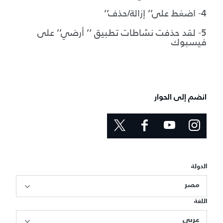
4- اضغط على’’ إزالة/حذف’’
5- لقد حذفت نشاطات تطبيق ‘’ أرضي’’ على
فيسبوك
انضم إلى الحوار
الدولة
مصر
اللغة
عربي