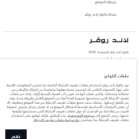
خريطة الموقع
شركة جاكوار لاند روڤر
جاكوار لاند روڨر المحدودة: 2026
مصر, أم تي أي أوتو موتيف
تعكس الأوزان المذكورة مواصفات السيارة القياسية. سوف تؤثر الإكسسوارات وغيرها من
العناصر المثبتة بعد نقطة التصنيع في الحمولة. تأكد من عدم تجاوز الوزن الإجمالي للسيارة
ملفات الكوكيز
والحد الأقصى لأحمال المحور عند تحميل السيارة بالإكسسوارات والركاب والسوائل والوقود
والحمولة.
تود جاكوار لاند روڤر استخدام ملفات تعريف الارتباط الخاصة بك لتخزين المعلومات اللازمة
على جهاز الكمبيوتر الخاص بك لتحسين تجربة موقعنا وتمكيننا من إخبارك والإعلان عن
منتجاتنا وخدماتنا، والتي نعتقد أنها قد تكون ذات أهمية بالنسبة إليك. واحد من ملفات
المعلومات والمواصفات والأسعار والألوان المذكورة على هذا الموقع قد تختلف من بلد إلى
آخر، كما أنّها قد تتغير بدون إشعار مسبق. الرجاء التواصل مع وكيلنا المحلي للتأكد من توفّرها
تعريف الارتباط التي نستخدمها ضرورية لعدة أجزاء من الموقع للعمل بطريقة جيدة، وقد
والتحقق من الأسعار.
تم بالفعل إرسالها. يمكنك حذف جميع ملفات تعريف الارتباط من هذا الموقع وحظرها، إلا
أن بعض المكونات الأساسية بالنسبة لاشتغال الموقع قد لا تعمل بشكل صحيح. لمعرفة
إن النقص العالمي في أشباه الموصلات يؤثر حاليًا
ملاحظة مهمة حول الصور والمواصفات.
المزيد عن إعلاناتنا عبر الإنترنت أو حول ملفات تعريف الارتباط التي نستخدمها وكيفية
في مواصفات تصميم السيارات وتوفر الخيارات وتوقيتات التصاميم. هذا ظرف ديناميكي
حذفها، يرجى الرجوع إلى
سياسة الخصوصية
. عند الإغلاق، فإنك توافق على استخدام
للغاية، ونتيجة لذلك، قد لا تمثّل الصور المستخدَمة ضمن موقع الويب حاليًا المواصفات الحالية
ملفات تعريف الارتباط بما يتماشى
مع سياسة ملفات تعريف الارتباط
.
بالكامل بالنسبة إلى الميزات والخيارات والحلية ومجموعات الألوان. يرجى استشارة وكيلك الذي
سيتمكّن من تأكيد أي تقييدات حالية معك للسماح لك باتخاذ قرار مدروس
الأرقام المقدمة هي نتيجة لاختبارات المصنع الرسمية وفقاً لتشريعات الاتحاد الأوروبي. قد
نعم
يتباين استهلك الوقود الفعلي للمركبة عن ذلك المتحقق في تلك الاختبارات كما أن هذه