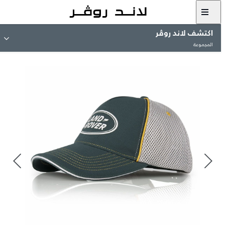
اكتشف لاند روڤر
المجموعة