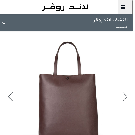
اكتشف لاند روڤر
المجموعة