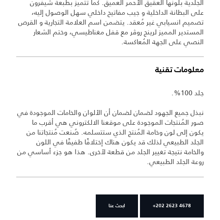
الجلدية بلونها العقيق الأحمر العميق. كما تتميز بطبعة شيفرون
على البطانة الداخلية و جيب مفاتيح داخلي سهل الوصول إليه،
تصميم انسيابي غير مُعقد. يتضمن اسم العلامة التجارية و القرص
المستدير المميز لرينج روڤر مع قفل مغناطيسي، وختم الشعار
النصي على الجهة المُعاكسة.
معلومات تقنية
جلد 100%.
نبذل جميع الجهود لضمان لضمان أن الألوان والخامات الموجودة في
صور المُنتجات الموجودة على موقعنا الالكتروني هي أقرب ما
يكون إلى لون وخامة المُنتج الذي ستتسلمه. صُنعت مُنتجاتنا من
الجلد الطبيعي لذلك قد يكون هناك إختلافًا طفيفًا في اللون
والخامة نتيجة تغيير الجلد من قطعة لأخرى. هذا هو جزء أساسي من
روعة الجلد الطبيعي.
+202 2623 4678
ابحث عنا