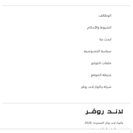
الوظائف
الشروط والأحكام
ابحث عنا
سياسة الخصوصية
ملفات الكوكيز
خريطة الموقع
شركة جاكوار لاند روڤر
جاكوار لاند روڨر المحدودة: 2026
مصر, أم تي أي أوتو موتيف