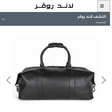
اكتشف لاند روڤر
المجموعة