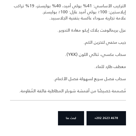
التركيب الأساسي: 41% بولي أميد، 40% بوليستر، 19% تراكب
إيلاستين: 100٪ بولي أميد عازل: 100٪ بوليستر.
علامة تجارية سوداء عاكسة بتقنية الجلاسبيد.
عزل بريمالوفت بلاك إيكو معادة التدوير.
جيب مخفي لتخزين الكم.
سحاب عكسي، ثنائي اللون (YKK).
معطف طارد للماء.
سحاب فصل سريع لسهولة فصل الأكمام.
مُصممة خصيصًا من أقمشة شوبلر المطاطية فائقة المُقاومة.
+202 2623 4678
ابحث عنا