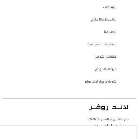
الوظائف
الشروط والأحكام
ابحث عنا
سياسة الخصوصية
ملفات الكوكيز
خريطة الموقع
شركة جاكوار لاند روڤر
جاكوار لاند روڨر المحدودة: 2026
مصر, أم تي أي أوتو موتيف
تعكس الأوزان المذكورة مواصفات السيارة القياسية. سوف تؤثر الإكسسوارات وغيرها من
العناصر المثبتة بعد نقطة التصنيع في الحمولة. تأكد من عدم تجاوز الوزن الإجمالي للسيارة