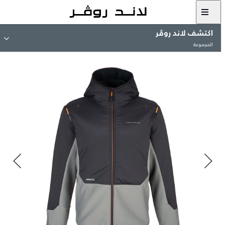
اكتشف لاند روڤر
المجموعة