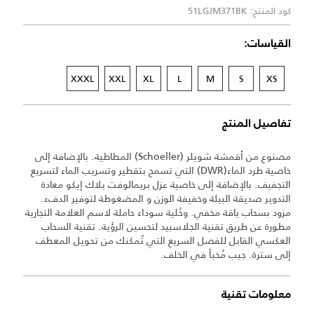
كود المنتج: 51LGJM371BK
القياسات:
XXXL
XXL
XL
L
M
S
XS
تفاصيل المنتج
مصنوع من أقمشة شويلر (Schoeller) المطاطية. بالإضافة إلى
خاصية طرد الماء(DWR) التي تسمح بتقطير وتسريب الماء لتسريع
التجفيف. بالإضافة إلى خاصية عزل بريمالوفت بلاك إيكو معادة
التدوير صديقة البيئة وخفيفة الوزن و المضغوطة لتوفير الدفء.
مزود بسحاب ياقة مخفي. وحُلية سوداء حاملة لاسم العلامة التجارية
مطورة عن طريق تقنية الجلاسبيد لتحسين الرؤية. تقنية السحاب
العكسي القابل للفصل السريع التي تُمكنك من تحويل المعطف
إلى سترة. جيب مُخبأ في الخلف.
معلومات تقنية