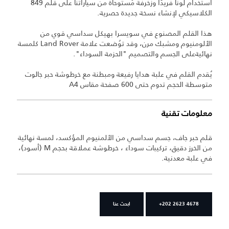
استخدام لونًا فريدًا وزخرفة مُستوحاة من سياراتنا على قلم 849
الكلاسيكي لإنشاء نسخة جديدة حصرية.
هذا القلم المصنوع في سويسرا بهيكل سداسي قوي من
الألومنيوم ومشبك مرن، وقد توُضعت علامة Land Rover كلمسة
نهائيةعلى الجسم والتصميم "الحزمة السوداء".
يُقدم القلم في علبة هدايا رفيعة ومبطنة مع خرطوشة حبر جالوت
متوسطة الحجم تدوم حتى 600 صفحة مقاس A4
معلومات تقنية
قلم حبر جاف، جسم سداسي من الألمنيوم المؤكسد، لمسة نهائية
من الخرز دقيق، تركيبات سوداء ، خرطوشة عملاقة بحجم M (أسود)،
في علبة معدنية.
+202 2623 4678
ابحث عنا