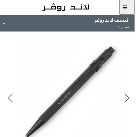
اكتشف لاند روڤر
المجموعة