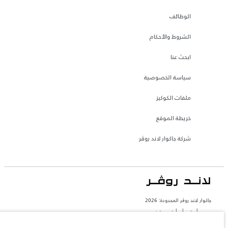
الوظائف
الشروط والأحكام
ابحث عنا
سياسة الخصوصية
ملفات الكوكيز
خريطة الموقع
شركة جاكوار لاند روڤر
جاكوار لاند روڨر المحدودة: 2026
مصر, أم تي أي أوتو موتيف
تعكس الأوزان المذكورة مواصفات السيارة القياسية. سوف تؤثر الإكسسوارات وغيرها من