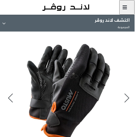
اكتشف لاند روڤر
المجموعة