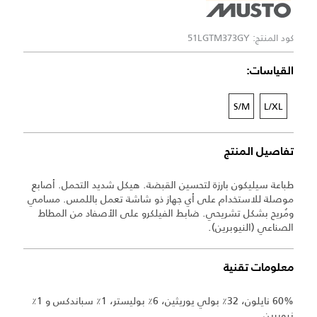
كود المنتج: 51LGTM373GY
القياسات:
S/M
L/XL
تفاصيل المنتج
طباعة سيليكون بارزة لتحسين القبضة. هيكل شديد التحمل. أصابع
موصلة للاستخدام على أي جهاز ذو شاشة تعمل باللمس. مسامي
ومُريح بشكل تشريحي. ضابط الفيلكرو على الأصفاد من المطاط
الصناعي (النيوبرين).
معلومات تقنية
60% نايلون، 32٪ بولي يوريثين، 6٪ بوليستر، 1٪ سباندكس و 1٪
نيوبرين.