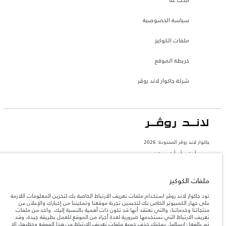
سياسة الخصوصية
ملفات الكوكيز
خريطة الموقع
شركة جاكوار لاند روڤر
جاكوار لاند روڨر المحدودة: 2026
مصر, أم تي أي أوتو موتيف
تعكس الأوزان المذكورة مواصفات السيارة القياسية. سوف تؤثر الإكسسوارات وغيرها من
العناصر المثبتة بعد نقطة التصنيع في الحمولة. تأكد من عدم تجاوز الوزن الإجمالي للسيارة
ملفات الكوكيز
والحد الأقصى لأحمال المحور عند تحميل السيارة بالإكسسوارات والركاب والسوائل والوقود
والحمولة.
تود جاكوار لاند روڤر استخدام ملفات تعريف الارتباط الخاصة بك لتخزين المعلومات اللازمة
على جهاز الكمبيوتر الخاص بك لتحسين تجربة موقعنا وتمكيننا من إخبارك والإعلان عن
منتجاتنا وخدماتنا، والتي نعتقد أنها قد تكون ذات أهمية بالنسبة إليك. واحد من ملفات
المعلومات والمواصفات والأسعار والألوان المذكورة على هذا الموقع قد تختلف من بلد إلى
آخر، كما أنّها قد تتغير بدون إشعار مسبق. الرجاء التواصل مع وكيلنا المحلي للتأكد من توفّرها
تعريف الارتباط التي نستخدمها ضرورية لعدة أجزاء من الموقع للعمل بطريقة جيدة، وقد
والتحقق من الأسعار.
تم بالفعل إرسالها. يمكنك حذف جميع ملفات تعريف الارتباط من هذا الموقع وحظرها، إلا