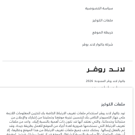
سياسة الخصوصية
ملفات الكوكيز
خريطة الموقع
شركة جاكوار لاند روڤر
جاكوار لاند روڨر المحدودة: 2026
مصر, أم تي أي أوتو موتيف
تعكس الأوزان المذكورة مواصفات السيارة القياسية. سوف تؤثر الإكسسوارات وغيرها من
العناصر المثبتة بعد نقطة التصنيع في الحمولة. تأكد من عدم تجاوز الوزن الإجمالي للسيارة
ملفات الكوكيز
والحد الأقصى لأحمال المحور عند تحميل السيارة بالإكسسوارات والركاب والسوائل والوقود
والحمولة.
تود جاكوار لاند روڤر استخدام ملفات تعريف الارتباط الخاصة بك لتخزين المعلومات اللازمة
على جهاز الكمبيوتر الخاص بك لتحسين تجربة موقعنا وتمكيننا من إخبارك والإعلان عن
منتجاتنا وخدماتنا، والتي نعتقد أنها قد تكون ذات أهمية بالنسبة إليك. واحد من ملفات
المعلومات والمواصفات والأسعار والألوان المذكورة على هذا الموقع قد تختلف من بلد إلى
تعريف الارتباط التي نستخدمها ضرورية لعدة أجزاء من الموقع للعمل بطريقة جيدة، وقد
آخر، كما أنّها قد تتغير بدون إشعار مسبق. الرجاء التواصل مع وكيلنا المحلي للتأكد من توفّرها
والتحقق من الأسعار.
تم بالفعل إرسالها. يمكنك حذف جميع ملفات تعريف الارتباط من هذا الموقع وحظرها، إلا
أن بعض المكونات الأساسية بالنسبة لاشتغال الموقع قد لا تعمل بشكل صحيح. لمعرفة